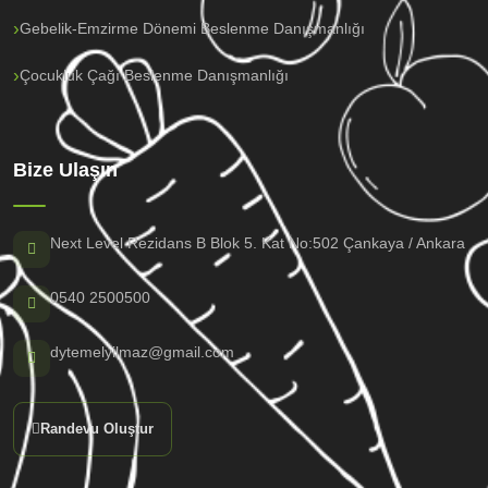
Gebelik-Emzirme Dönemi Beslenme Danışmanlığı
Çocukluk Çağı Beslenme Danışmanlığı
Bize Ulaşın
Next Level Rezidans B Blok 5. Kat No:502 Çankaya / Ankara
0540 2500500
dytemelyilmaz@gmail.com
Randevu Oluştur