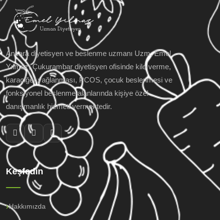
Ankara diyetisyen ve beslenme uzmanı Uzm. Emel
Yılmaz; Çukurambar diyetisyen ofisinde kilo verme,
karaciğer yağlanması, PCOS, çocuk beslenmesi ve
fonksiyonel beslenme alanlarında kişiye özel
danışmanlık hizmeti vermektedir.
Keşfedin
Hakkımızda