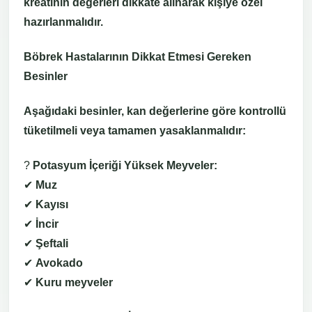
kreatinin değerleri dikkate alınarak kişiye özel
hazırlanmalıdır.
Böbrek Hastalarının Dikkat Etmesi Gereken
Besinler
Aşağıdaki besinler, kan değerlerine göre kontrollü
tüketilmeli veya tamamen yasaklanmalıdır:
?
Potasyum İçeriği Yüksek Meyveler:
✔
Muz
✔
Kayısı
✔
İncir
✔
Şeftali
✔
Avokado
✔
Kuru meyveler