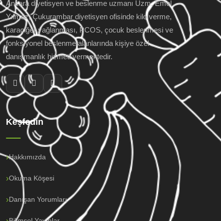
Ankara diyetisyen ve beslenme uzmanı Uzm. Emel
Yılmaz; Çukurambar diyetisyen ofisinde kilo verme,
karaciğer yağlanması, PCOS, çocuk beslenmesi ve
fonksiyonel beslenme alanlarında kişiye özel
danışmanlık hizmeti vermektedir.
Keşfedin
Hakkımızda
Okuma Köşesi
Danışan Yorumları
Bilimsel Yayınlar